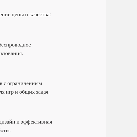
ние цены и качества:
беспроводное
льзования.
ов с ограниченным
я игр и общих задач.
дизайн и эффективная
боты.