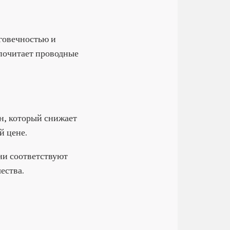
говечностью и
дпочитает проводные
н, который снижает
й цене.
ни соответствуют
ества.