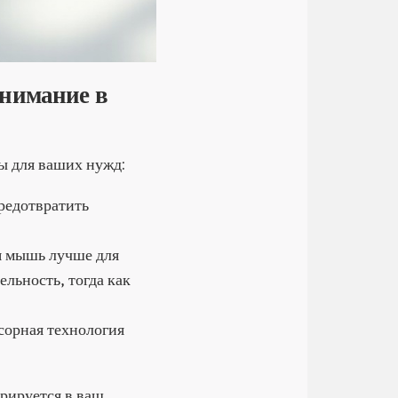
внимание в
ы для ваших нужд:
редотвратить
я мышь лучше для
льность, тогда как
нсорная технология
рируется в ваш