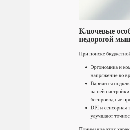
Ключевые особ
недорогой мы
При поиске бюджетной
Эргономика и ком
напряжение во вр
Варианты подклю
вашей настройки
беспроводные пр
DPI и сенсорная 
улучшают точност
Понимание этих харак